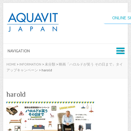
ONLINE 
HOME
>
INFORMATION
>
未分類
>
映画「ハロルドが笑う その日まで」タイ
アップキャンペーン
>
harold
harold