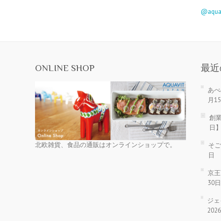
@aqu
ONLINE SHOP
最近
あべ
月1
創業
日
北欧雑貨、食品の通販はオンラインショップで。
そご
日
京王
30
ジェ
20