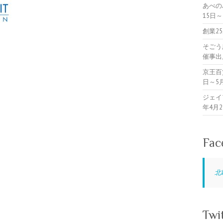
あべの
15日
創業2
そごう
催事出
京王百
日～5
ジェイ
年4月
Fac
北
Twi