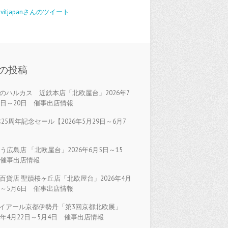
avitjapanさんのツイート
の投稿
のハルカス 近鉄本店「北欧屋台」2026年7
5日～20日 催事出店情報
25周年記念セール【2026年5月29日～6月7
】
う広島店 「北欧屋台」2026年6月5日～15
 催事出店情報
百貨店 聖蹟桜ヶ丘店「北欧屋台」2026年4月
日～5月6日 催事出店情報
イアール京都伊勢丹「第3回京都北欧展」
26年4月22日～5月4日 催事出店情報