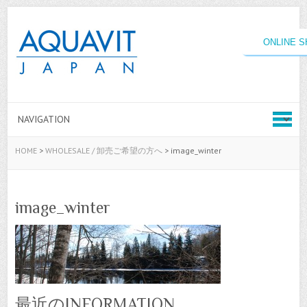
ONLINE 
HOME
>
WHOLESALE / 卸売ご希望の方へ
>
image_winter
image_winter
最近のINFORMATION