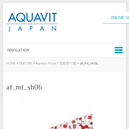
ONLINE 
HOME
>
FEATURE
>
Agneta Flock / 北欧切り絵
>
af_mt_sh06
af_mt_sh06