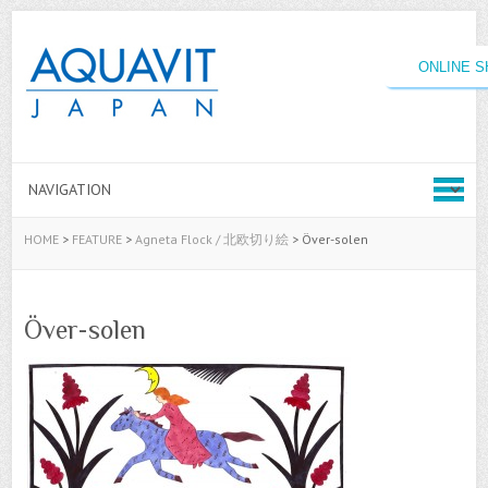
ONLINE 
HOME
>
FEATURE
>
Agneta Flock / 北欧切り絵
>
Över-solen
Över-solen