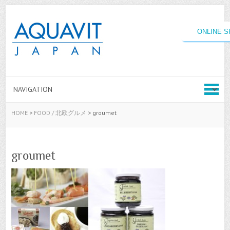
ONLINE 
HOME
>
FOOD / 北欧グルメ
>
groumet
groumet