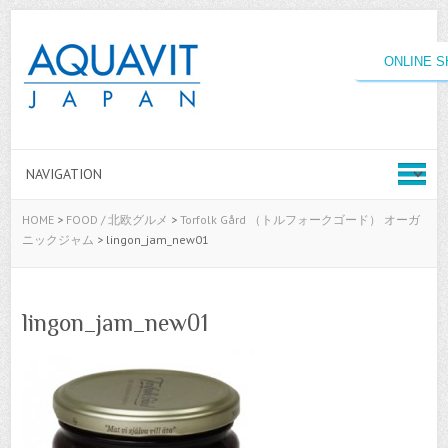
ONLINE 
HOME
>
FOOD / 北欧グルメ
>
Torfolk Gård （トルフォークゴード） オーガ
ニックジャム
>
lingon_jam_new01
lingon_jam_new01