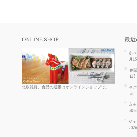
ONLINE SHOP
最近
あべ
月1
創業
日
北欧雑貨、食品の通販はオンラインショップで。
そご
日
京王
30
ジェ
20