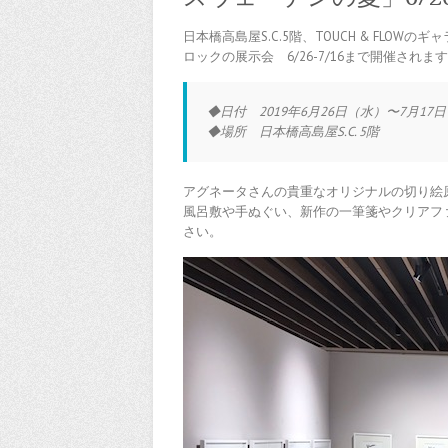
日本橋高島屋S.C.5階、TOUCH & FL
ロックの展示会 6/26-7/16まで開催されま
◆日付 2019年6月26日（水）〜7月1
◆場所 日本橋高島屋S.C. 5階
アグネータさんの貴重なオリジナルの切り絵
風呂敷や手ぬぐい、新作の一筆箋やクリアフ
さい。