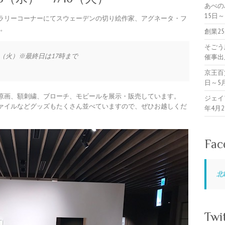
あべの
15日
OWのギャラリーコーナーにてスウェーデンの切り絵作家、アグネータ・フ
す。
創業2
そごう
7日（火）※最終日は17時まで
催事出
京王百
日～5
原画、額刺繍、ブローチ、モビールを展示・販売しています。
ジェイ
ァイルなどグッズもたくさん並べていますので、ぜひお越しくだ
年4月
Fac
北
Twi