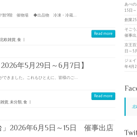
あべの
15日
グ館9階 催物場 ◆出品物 冷凍・冷蔵…
創業2
そごう
Read more
催事出
北欧雑貨
,
食
|
京王百
日～5
ジェイ
026年5月29日～6月7日】
年4月
とができました。これもひとえに、皆様のご…
Fac
Read more
欧雑貨
,
未分類
,
食
|
北
」2026年6月5日～15日 催事出店
Twi