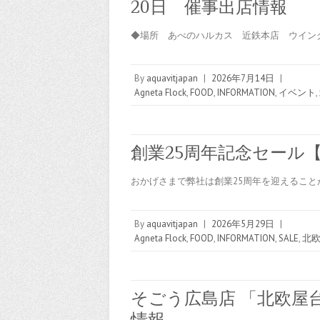
20日 催事出店情報
◆場所 あべのハルカス 近鉄本店 ウイン
By
aquavitjapan
|
2026年7月14日
|
Agneta Flock
,
FOOD
,
INFORMATION
,
イベント
,
創業25周年記念セール【2
おかげさまで弊社は創業25周年を迎えるこ
By
aquavitjapan
|
2026年5月29日
|
Agneta Flock
,
FOOD
,
INFORMATION
,
SALE
,
北
そごう広島店 「北欧屋台
情報