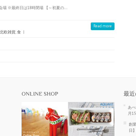
場 ※最終日は18時閉場 【～初夏の…
Read more
北欧雑貨
,
食
|
ONLINE SHOP
最近
あべ
月1
創業
日