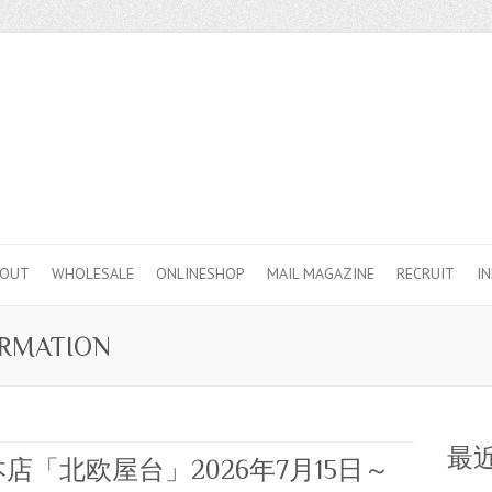
BOUT
WHOLESALE
ONLINESHOP
MAIL MAGAZINE
RECRUIT
I
RMATION
最近
「北欧屋台」2026年7月15日～