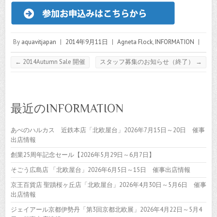
By
aquavitjapan
|
2014年9月11日
|
Agneta Flock
,
INFORMATION
|
←
2014Autumn Sale 開催
スタッフ募集のお知らせ（終了）
→
最近のINFORMATION
あべのハルカス 近鉄本店「北欧屋台」2026年7月15日～20日 催事
出店情報
創業25周年記念セール【2026年5月29日～6月7日】
そごう広島店 「北欧屋台」2026年6月5日～15日 催事出店情報
京王百貨店 聖蹟桜ヶ丘店「北欧屋台」2026年4月30日～5月6日 催事
出店情報
ジェイアール京都伊勢丹「第3回京都北欧展」2026年4月22日～5月4