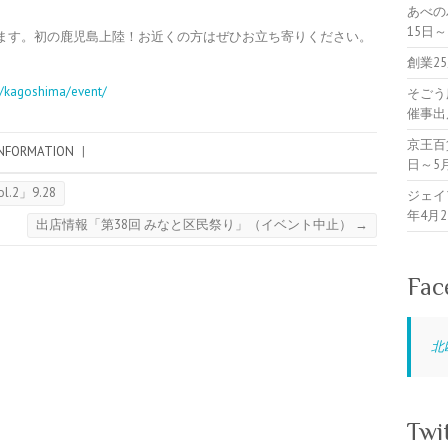
あべの
15日
ます。初の鹿児島上陸！お近くの方はぜひお立ち寄りください。
創業2
p/kagoshima/event/
そごう
催事出
京王百
INFORMATION
|
日～5
ol.2」9.28
ジェイ
年4月
出店情報「第38回 みなと区民祭り」（イベント中止）
→
Fac
北
Twi