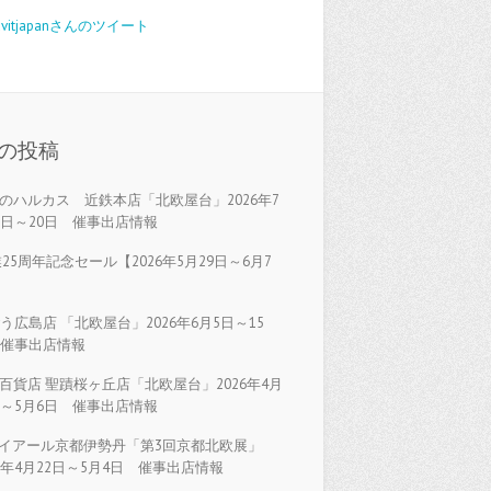
avitjapanさんのツイート
の投稿
のハルカス 近鉄本店「北欧屋台」2026年7
5日～20日 催事出店情報
25周年記念セール【2026年5月29日～6月7
】
う広島店 「北欧屋台」2026年6月5日～15
 催事出店情報
百貨店 聖蹟桜ヶ丘店「北欧屋台」2026年4月
日～5月6日 催事出店情報
イアール京都伊勢丹「第3回京都北欧展」
26年4月22日～5月4日 催事出店情報