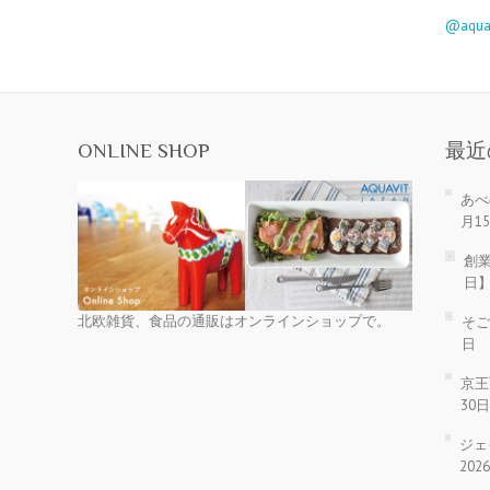
@aqu
ONLINE SHOP
最近
あべ
月1
創業
日
北欧雑貨、食品の通販はオンラインショップで。
そご
日
京王
30
ジェ
20