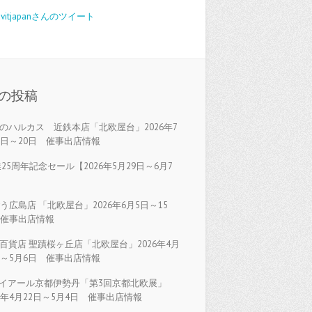
avitjapanさんのツイート
の投稿
のハルカス 近鉄本店「北欧屋台」2026年7
5日～20日 催事出店情報
25周年記念セール【2026年5月29日～6月7
】
う広島店 「北欧屋台」2026年6月5日～15
 催事出店情報
百貨店 聖蹟桜ヶ丘店「北欧屋台」2026年4月
日～5月6日 催事出店情報
イアール京都伊勢丹「第3回京都北欧展」
26年4月22日～5月4日 催事出店情報