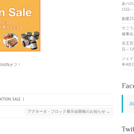
あべの
15日
創業2
そごう
催事出
京王百
日～5
ジェイ
年4月
60%オフ！
Fac
ATION
,
SALE
|
北
アグネータ・フロック展示会開催のお知らせ
→
Twi