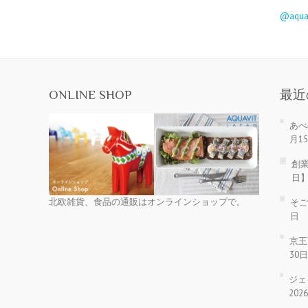
@aqu
ONLINE SHOP
最近
あべ
月1
創業
日
北欧雑貨、食品の通販はオンラインショップで。
そご
日
京王
30
ジェ
20