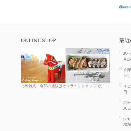
@aqu
ONLINE SHOP
最近
あべ
月1
創業
日
北欧雑貨、食品の通販はオンラインショップで。
そご
日
京王
30
ジェ
20