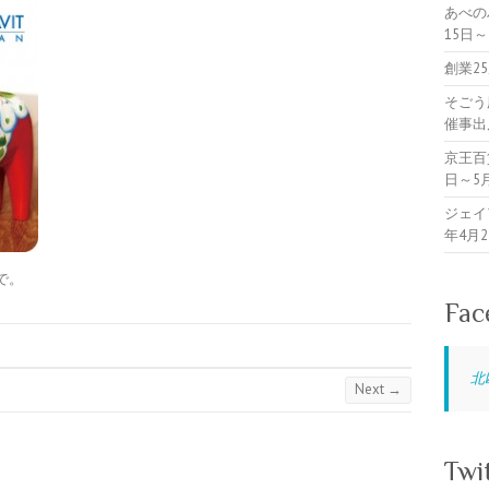
あべの
15日
創業2
そごう
催事出
京王百
日～5
ジェイ
年4月
で。
Fac
北
Next →
Twi