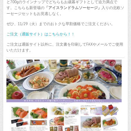
と700gのラインナップでどちらもお歳暮ギフトとして迫力満点で
す。こちらも新登場の
「アイスランドラムソーセージ」
入りの北欧ソ
ーセージセットもお見逃しなく。
ぜひ、11/29（火）までのおトクな早割価格でご注文ください。
ご注文（通販サイト）はこちらから！！
ご注文は通販サイト以外に、注文書を印刷してFAXやメールでご使用
いただけます。