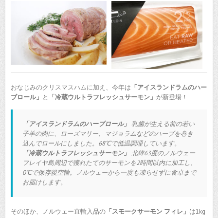
おなじみのクリスマスハムに加え、今年は
「アイスランドラムのハー
ブロール」
と
「冷蔵ウルトラフレッシュサーモン」
が新登場！
「アイスランドラムのハーブロール」
乳歯が生える前の若い
子羊の肉に、ローズマリー、マジョラムなどのハーブを巻き
込んでロールにしました。68℃で低温調理しています。
「冷蔵ウルトラフレッシュサーモン」
北緯63度のノルウェー
フレイヤ島周辺で獲れたてのサーモンを2時間以内に加工し、
0℃で保存後空輸。ノルウェーから一度も凍らせずに食卓まで
お届けします。
そのほか、ノルウェー直輸入品の
「スモークサーモン フィレ」
は1kg