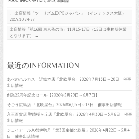
FOOD
,
INFORMATION
,
SALE
,
新商品
|
←
出店情報「ツーリズムEXPOジャパン」 （インテックス大阪）
2019.10.24-27
出店情報「第16回 東京蚤の市」11月15-17日（15日は事務所休業
となります）
→
最近のINFORMATION
あべのハルカス 近鉄本店「北欧屋台」2026年7月15日～20日 催事
出店情報
創業25周年記念セール【2026年5月29日～6月7日】
そごう広島店 「北欧屋台」2026年6月5日～15日 催事出店情報
京王百貨店 聖蹟桜ヶ丘店「北欧屋台」2026年4月30日～5月6日 催事
出店情報
ジェイアール京都伊勢丹「第3回京都北欧展」2026年4月22日～5月4
日 催事出店情報